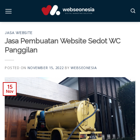
Skip
to
content
JASA WEBSITE
Jasa Pembuatan Website Sedot WC
Panggilan
POSTED ON
NOVEMBER 15, 2022
BY
WEBSEONESIA
15
Nov