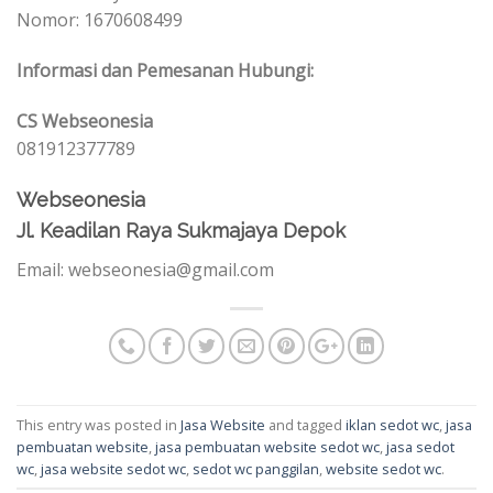
Nomor: 1670608499
Informasi dan Pemesanan Hubungi:
CS Webseonesia
081912377789
Webseonesia
Jl. Keadilan Raya Sukmajaya Depok
Email: webseonesia@gmail.com
This entry was posted in
Jasa Website
and tagged
iklan sedot wc
,
jasa
pembuatan website
,
jasa pembuatan website sedot wc
,
jasa sedot
wc
,
jasa website sedot wc
,
sedot wc panggilan
,
website sedot wc
.