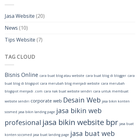
Jasa Website
(20)
News
(10)
Tips Website
(7)
TAG CLOUD
Bisnis Online
cara buat blog atau website
cara buat blog di blogger
cara
buat blog di blogspot
cara merubah blog menjadi website
cara merubah
blogspot menjadi .com
cara nak buat website sendiri
cara untuk membuat
Desain Web
corporate web
website sendiri
jasa bikin konten
jasa bikin web
sosmed
jasa bikin landing page
jasa bikin website bpr
profesional
jasa buat
jasa buat web
konten socsmed
jasa buat landing page