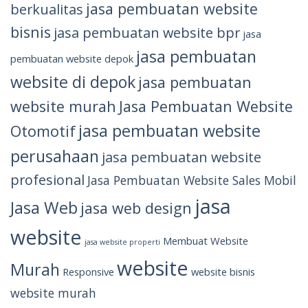
jasa pembuatan website
berkualitas
bisnis
jasa pembuatan website bpr
jasa
jasa pembuatan
pembuatan website depok
website di depok
jasa pembuatan
website murah
Jasa Pembuatan Website
jasa pembuatan website
Otomotif
perusahaan
jasa pembuatan website
profesional
Jasa Pembuatan Website Sales Mobil
jasa
Jasa Web
jasa web design
website
Membuat Website
jasa website properti
website
Murah
Responsive
website bisnis
website murah