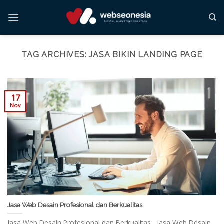
Skip
to
content
TAG ARCHIVES:
JASA BIKIN LANDING PAGE
17
Nov
Jasa Web Desain Profesional dan Berkualitas
Jasa Web Desain Profesional dan Berkualitas Jasa Web Desain