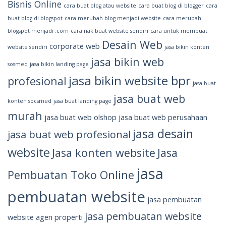
Bisnis Online
cara buat blog atau website
cara buat blog di blogger
cara
buat blog di blogspot
cara merubah blog menjadi website
cara merubah
blogspot menjadi .com
cara nak buat website sendiri
cara untuk membuat
Desain Web
corporate web
website sendiri
jasa bikin konten
jasa bikin web
sosmed
jasa bikin landing page
jasa bikin website bpr
profesional
jasa buat
jasa buat web
konten socsmed
jasa buat landing page
murah
jasa buat web olshop
jasa buat web perusahaan
jasa desain
jasa buat web profesional
website
Jasa konten website
Jasa
jasa
Pembuatan Toko Online
pembuatan website
jasa pembuatan
jasa pembuatan website
website agen properti