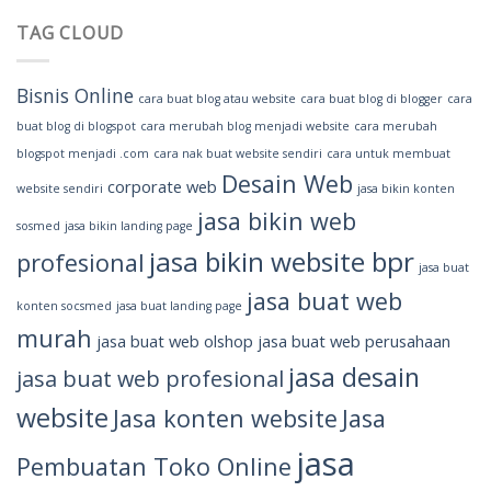
TAG CLOUD
Bisnis Online
cara buat blog atau website
cara buat blog di blogger
cara
buat blog di blogspot
cara merubah blog menjadi website
cara merubah
blogspot menjadi .com
cara nak buat website sendiri
cara untuk membuat
Desain Web
corporate web
website sendiri
jasa bikin konten
jasa bikin web
sosmed
jasa bikin landing page
jasa bikin website bpr
profesional
jasa buat
jasa buat web
konten socsmed
jasa buat landing page
murah
jasa buat web olshop
jasa buat web perusahaan
jasa desain
jasa buat web profesional
website
Jasa konten website
Jasa
jasa
Pembuatan Toko Online