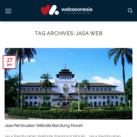
Skip
to
content
TAG ARCHIVES:
JASA WEB
27
Jan
Jasa Pembuatan Website Bandung Murah
Jasa Pembuatan Website Bandung Murah Jasa Pembuatan