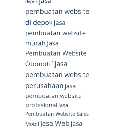
jasa
depok
pembuatan website
di depok
jasa
pembuatan website
murah
Jasa
Pembuatan Website
jasa
Otomotif
pembuatan website
perusahaan
jasa
pembuatan website
profesional
Jasa
Pembuatan Website Sales
Jasa Web
jasa
Mobil