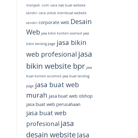
menjadi .com
cara nak buat website
sendiri
cara untuk membuat website
Desain
corporate web
sendiri
Web
jasa bikin konten sosmed
jasa
jasa bikin
bikin landing page
jasa
web profesional
bikin website bpr
jasa
buat konten socsmed
jasa buat landing
jasa buat web
page
murah
jasa buat web olshop
jasa buat web perusahaan
jasa buat web
jasa
profesional
desain website
Jasa