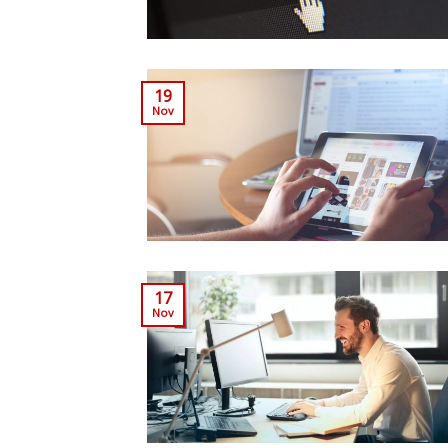
19
Nov
17
Nov