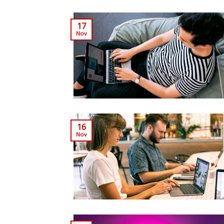
17
Nov
16
Nov